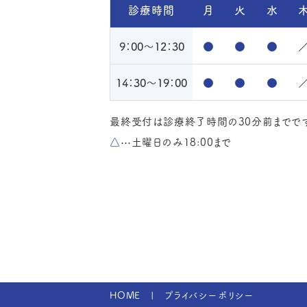
診療時間
月
火
水
9：00～
12：30
●
●
●
14：30～
19：00
●
●
●
最終受付は診療終了時間の30分前までです
△
⋯
土曜日のみ18:00まで
HOME
プライバシーポリシー