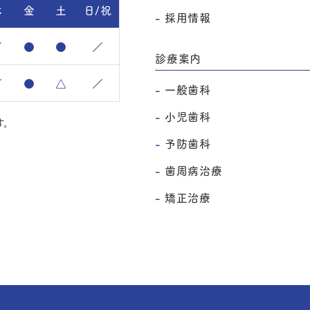
木
金
土
日/祝
採用情報
／
●
●
／
診療案内
／
●
△
／
一般歯科
小児歯科
。
予防歯科
歯周病治療
矯正治療