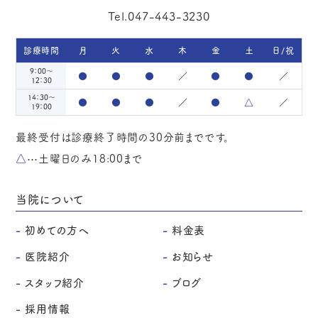
Tel.047-443-3230
診療時間
月
火
水
木
金
土
日/祝
9：00～
●
●
●
／
●
●
／
12：30
14：30～
●
●
●
／
●
△
／
19：00
最終受付は診療終了時間の30分前までです。
△
⋯
土曜日のみ18:00まで
当院について
初めての方へ
料金表
医院紹介
お知らせ
スタッフ紹介
ブログ
採用情報